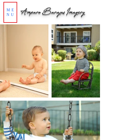
Amparo Barajas Imagery
ME
NU